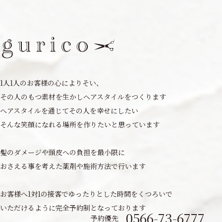
1人1人のお客様の心によりそい、
その人の
もつ素材を生かしヘアスタイルをつくります
ヘアスタイルを通じてその人を幸せにしたい
そんな笑顔になれる場所を作りたいと
思っています
髪のダメージや頭皮への負担を最小限に
おさえる事を考えた薬剤や施術方法で行います
お客様へ1対1の接客でゆったりとした時間を
くつろいで
いただけるように
完全予約制となっております
0566-73-6777
予約優先