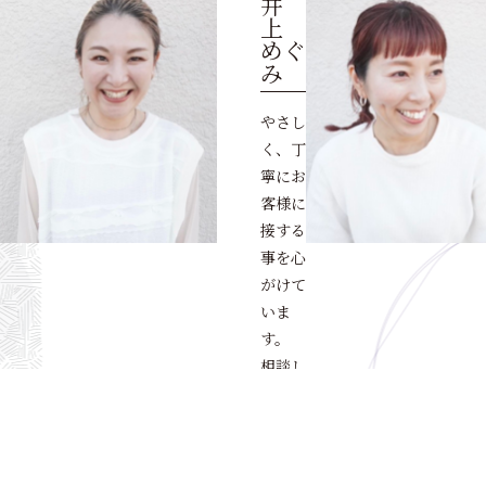
井
上
めぐ
み
やさし
く、丁
寧にお
客様に
接する
事を心
がけて
いま
す。
相談し
ながら
一緒に
ステキ
なヘア